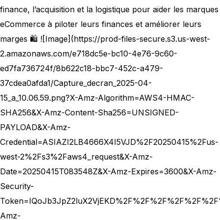
finance, l’acquisition et la logistique pour aider les marques
eCommerce à piloter leurs finances et améliorer leurs
marges 🛍️ ![Image](https://prod-files-secure.s3.us-west-
2.amazonaws.com/e718dc5e-bc10-4e76-9c60-
ed7fa736724f/8b622c18-bbc7-452c-a479-
37cdea0afda1/Capture_decran_2025-04-
15_a_10.06.59.png?X-Amz-Algorithm=AWS4-HMAC-
SHA256&X-Amz-Content-Sha256=UNSIGNED-
PAYLOAD&X-Amz-
Credential=ASIAZI2LB4666X4I5VJD%2F20250415%2Fus-
west-2%2Fs3%2Faws4_request&X-Amz-
Date=20250415T083548Z&X-Amz-Expires=3600&X-Amz-
Security-
Token=IQoJb3JpZ2luX2VjEKD%2F%2F%2F%2F%2F%2F%
Amz-