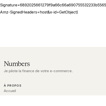
Signature=6892025661279f9a66c66a690755532233b556
Amz-SignedHeaders=host&x-id=GetObject)
Numbers
Je pilote la finance de votre e-commerce.
À PROPOS
Accueil
Blog
Qui suis-je