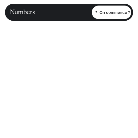
Numbers
On commence ?
Blog /